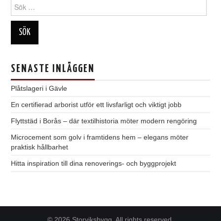
Sök
efter:
SENASTE INLÄGGEN
Plåtslageri i Gävle
En certifierad arborist utför ett livsfarligt och viktigt jobb
Flyttstäd i Borås – där textilhistoria möter modern rengöring
Microcement som golv i framtidens hem – elegans möter
praktisk hållbarhet
Hitta inspiration till dina renoverings- och byggprojekt
© 2026 Storviksbygg. All rights reserved.