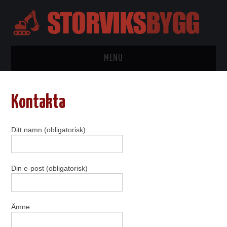
MENU
HEM
Kontakta
BYGGTIPS
Ditt namn (obligatorisk)
KONTAKTA
OM OSS
Din e-post (obligatorisk)
WORDPRESS
Ämne