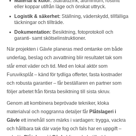
Material & kulör:
Stål/aluzink, aluminium, rostfritt
eller koppar utifrån läge och önskat uttryck.
Logistik & säkerhet:
Ställning, väderskydd, tillfälliga
täckningar och tillträde.
Dokumentation:
Besiktning, fotoprotokoll och
garanti- samt skötselinstruktioner.
När projekten i Gävle planeras med omtanke om både
underlag, beslag och avvattning blir resultatet tak som
står emot väder och tid. Med en lokal aktör som
Furuviksplåt – känd för tydliga offerter, fasta kostnader
och robusta garantier – får beställaren en partner som
följer arbetet från första besiktning till sista skruv.
Genom att kombinera beprövade tekniker, kloka
materialval och noggranna detaljer får
Plåtslageri i
Gävle
ett innehåll som märks i vardagen: trygga, vackra
och hållbara tak där varje fog och fals har en uppgift –