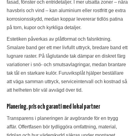
fasad, fönster och entridetaljer. I mer utsatta zoner – nära
havsbris och vind – kan aluminium eller rostfritt ge extra
korrosionsskydd, medan koppar levererar tidlös patina
på torn, kupor och kyrkliga detaljer.
Estetiken påverkas av plåtformat och falsriktning.
Smalare band ger ett mer livfullt uttryck, bredare band ett
lugnare raster. På låglutande tak dämpar en diskret färg
variationer i snö- och smutsavlagringar, medan brantare
tak tål en starkare kulör. Furuviksplåt hjälper beställare
att väga samman uttryck, serviceintervall och kostnad så
att helheten blir väl avvägd över tid.
Planering, pris och garanti med lokal partner
Transparens i planeringen är avgörande för en trygg
affär. Offertfasen bör tydliggöra omfattning, material,
tidplan och hur väderskydd säkras under montaget.