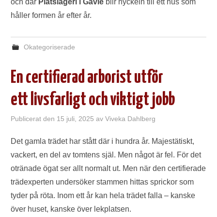
och där
Plåtslageri i Gävle
blir nyckeln till ett hus som
håller formen år efter år.
Okategoriserade
En certifierad arborist utför
ett livsfarligt och viktigt jobb
Publicerat den
15 juli, 2025
av
Viveka Dahlberg
Det gamla trädet har stått där i hundra år. Majestätiskt,
vackert, en del av tomtens själ. Men något är fel. För det
otränade ögat ser allt normalt ut. Men när den certifierade
trädexperten undersöker stammen hittas sprickor som
tyder på röta. Inom ett år kan hela trädet falla – kanske
över huset, kanske över lekplatsen.