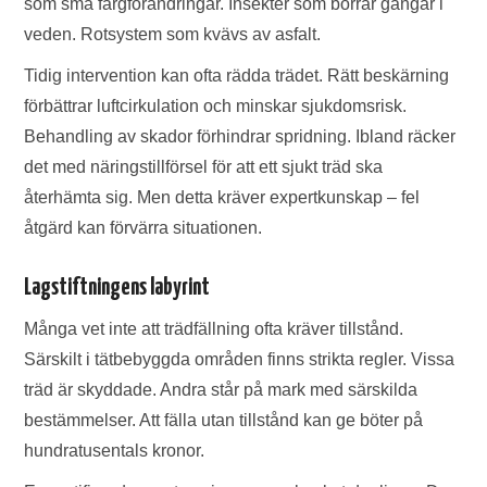
som små färgförändringar. Insekter som borrar gångar i
veden. Rotsystem som kvävs av asfalt.
Tidig intervention kan ofta rädda trädet. Rätt beskärning
förbättrar luftcirkulation och minskar sjukdomsrisk.
Behandling av skador förhindrar spridning. Ibland räcker
det med näringstillförsel för att ett sjukt träd ska
återhämta sig. Men detta kräver expertkunskap – fel
åtgärd kan förvärra situationen.
Lagstiftningens labyrint
Många vet inte att trädfällning ofta kräver tillstånd.
Särskilt i tätbebyggda områden finns strikta regler. Vissa
träd är skyddade. Andra står på mark med särskilda
bestämmelser. Att fälla utan tillstånd kan ge böter på
hundratusentals kronor.