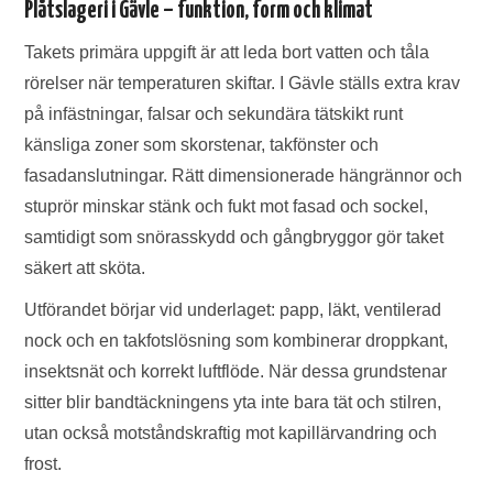
Plåtslageri i Gävle – funktion, form och klimat
Takets primära uppgift är att leda bort vatten och tåla
rörelser när temperaturen skiftar. I Gävle ställs extra krav
på infästningar, falsar och sekundära tätskikt runt
känsliga zoner som skorstenar, takfönster och
fasadanslutningar. Rätt dimensionerade hängrännor och
stuprör minskar stänk och fukt mot fasad och sockel,
samtidigt som snörasskydd och gångbryggor gör taket
säkert att sköta.
Utförandet börjar vid underlaget: papp, läkt, ventilerad
nock och en takfotslösning som kombinerar droppkant,
insektsnät och korrekt luftflöde. När dessa grundstenar
sitter blir bandtäckningens yta inte bara tät och stilren,
utan också motståndskraftig mot kapillärvandring och
frost.