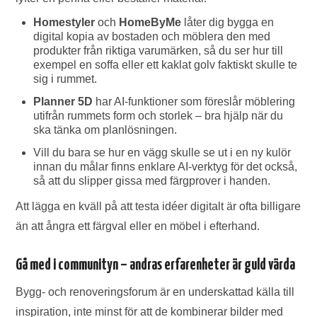
Homestyler
och
HomeByMe
låter dig bygga en
digital kopia av bostaden och möblera den med
produkter från riktiga varumärken, så du ser hur till
exempel en soffa eller ett kaklat golv faktiskt skulle te
sig i rummet.
Planner 5D
har AI-funktioner som föreslår möblering
utifrån rummets form och storlek – bra hjälp när du
ska tänka om planlösningen.
Vill du bara se hur en vägg skulle se ut i en ny kulör
innan du målar finns enklare AI-verktyg för det också,
så att du slipper gissa med färgprover i handen.
Att lägga en kväll på att testa idéer digitalt är ofta billigare
än att ångra ett färgval eller en möbel i efterhand.
Gå med i communityn – andras erfarenheter är guld värda
Bygg- och renoveringsforum är en underskattad källa till
inspiration, inte minst för att de kombinerar bilder med