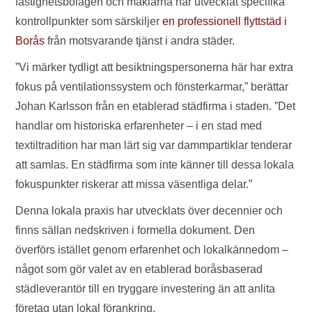
fastighetsbolagen och mäklarna har utvecklat specifika
kontrollpunkter som särskiljer
en professionell flyttstäd i
Borås
från motsvarande tjänst i andra städer.
”Vi märker tydligt att besiktningspersonerna här har extra
fokus på ventilationssystem och fönsterkarmar,” berättar
Johan Karlsson från en etablerad städfirma i staden. ”Det
handlar om historiska erfarenheter – i en stad med
textiltradition har man lärt sig var dammpartiklar tenderar
att samlas. En städfirma som inte känner till dessa lokala
fokuspunkter riskerar att missa väsentliga delar.”
Denna lokala praxis har utvecklats över decennier och
finns sällan nedskriven i formella dokument. Den
överförs istället genom erfarenhet och lokalkännedom –
något som gör valet av en etablerad boråsbaserad
städleverantör till en tryggare investering än att anlita
företag utan lokal förankring.