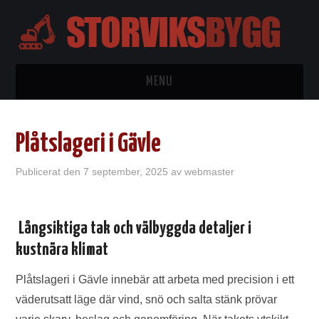
MENU
HEM
Plåtslageri i Gävle
BYGGTIPS
Publicerat den
7 september, 2025
av
webmaster
KONTAKTA
Långsiktiga tak och välbyggda detaljer i
OM OSS
kustnära klimat
WORDPRESS
Plåtslageri i Gävle innebär att arbeta med precision i ett
väderutsatt läge där vind, snö och salta stänk prövar