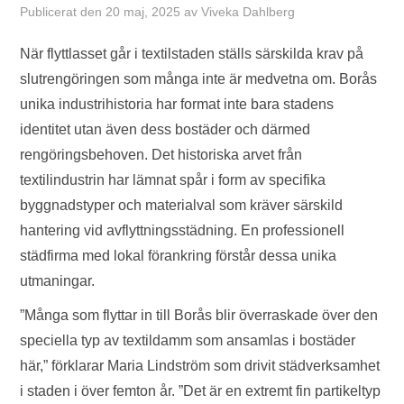
Publicerat den
20 maj, 2025
av
Viveka Dahlberg
När flyttlasset går i textilstaden ställs särskilda krav på
slutrengöringen som många inte är medvetna om. Borås
unika industrihistoria har format inte bara stadens
identitet utan även dess bostäder och därmed
rengöringsbehoven. Det historiska arvet från
textilindustrin har lämnat spår i form av specifika
byggnadstyper och materialval som kräver särskild
hantering vid avflyttningsstädning. En professionell
städfirma med lokal förankring förstår dessa unika
utmaningar.
”Många som flyttar in till Borås blir överraskade över den
speciella typ av textildamm som ansamlas i bostäder
här,” förklarar Maria Lindström som drivit städverksamhet
i staden i över femton år. ”Det är en extremt fin partikeltyp