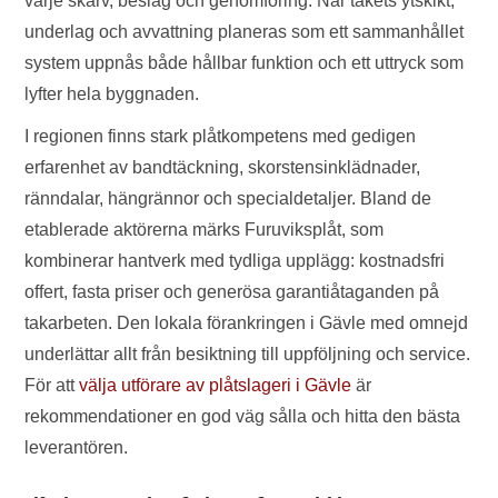
varje skarv, beslag och genomföring. När takets ytskikt,
underlag och avvattning planeras som ett sammanhållet
system uppnås både hållbar funktion och ett uttryck som
lyfter hela byggnaden.
I regionen finns stark plåtkompetens med gedigen
erfarenhet av bandtäckning, skorstensinklädnader,
ränndalar, hängrännor och specialdetaljer. Bland de
etablerade aktörerna märks Furuviksplåt, som
kombinerar hantverk med tydliga upplägg: kostnadsfri
offert, fasta priser och generösa garantiåtaganden på
takarbeten. Den lokala förankringen i Gävle med omnejd
underlättar allt från besiktning till uppföljning och service.
För att
välja utförare av plåtslageri i Gävle
är
rekommendationer en god väg sålla och hitta den bästa
leverantören.