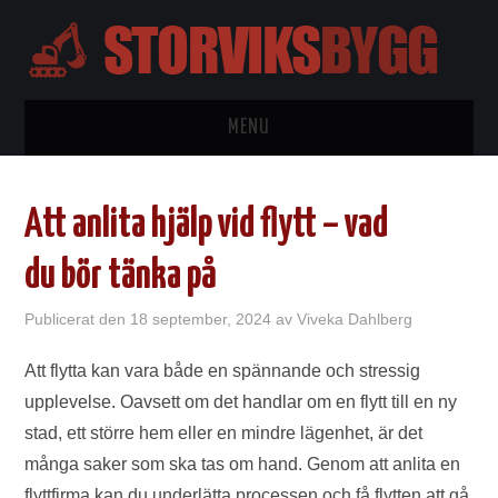
MENU
HEM
Att anlita hjälp vid flytt – vad
BYGGTIPS
du bör tänka på
KONTAKTA
Publicerat den
18 september, 2024
av
Viveka Dahlberg
OM OSS
Att flytta kan vara både en spännande och stressig
upplevelse. Oavsett om det handlar om en flytt till en ny
WORDPRESS
stad, ett större hem eller en mindre lägenhet, är det
många saker som ska tas om hand. Genom att anlita en
flyttfirma kan du underlätta processen och få flytten att gå