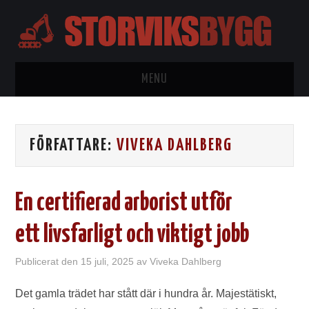
MENU
HEM
FÖRFATTARE:
VIVEKA DAHLBERG
BYGGTIPS
KONTAKTA
En certifierad arborist utför
OM OSS
ett livsfarligt och viktigt jobb
WORDPRESS
Publicerat den
15 juli, 2025
av
Viveka Dahlberg
Det gamla trädet har stått där i hundra år. Majestätiskt,