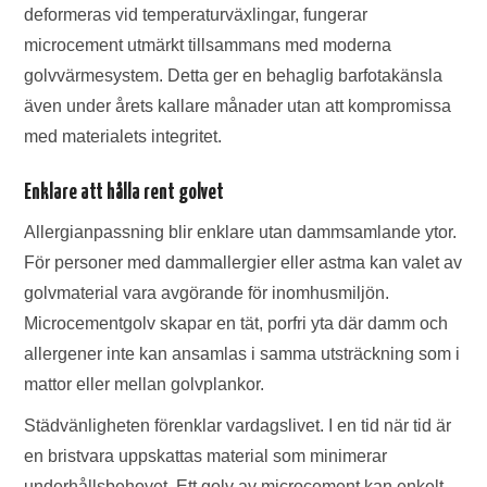
deformeras vid temperaturväxlingar, fungerar
microcement utmärkt tillsammans med moderna
golvvärmesystem. Detta ger en behaglig barfotakänsla
även under årets kallare månader utan att kompromissa
med materialets integritet.
Enklare att hålla rent golvet
Allergianpassning blir enklare utan dammsamlande ytor.
För personer med dammallergier eller astma kan valet av
golvmaterial vara avgörande för inomhusmiljön.
Microcementgolv skapar en tät, porfri yta där damm och
allergener inte kan ansamlas i samma utsträckning som i
mattor eller mellan golvplankor.
Städvänligheten förenklar vardagslivet. I en tid när tid är
en bristvara uppskattas material som minimerar
underhållsbehovet. Ett golv av microcement kan enkelt