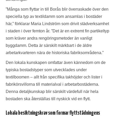
”Många som flyttar in till Borås blir överraskade över den
speciella typ av textildamm som ansamlas i bostäder
här,” förklarar Maria Lindström som drivit städverksamhet
i staden i över femton år. ”Det är en extremt fin partikeltyp
som kräver andra rengöringsmetoder än vanligt
byggdamm. Detta är särskilt märkbart i de äldre
arbetarkvarteren nära de historiska fabriksområdena.”
Den lokala kunskapen omfattar även kännedom om de
typiska bostadstyper som utvecklades under
textilboomen – allt från specifika takhöjder och lister i
fabrikörsvillorna till materialval i arbetarbostäderna.
Denna detaljkunskap blir särskilt värdefull när hela
bostaden ska återställas till nyskick vid en flytt.
Lokala besiktningskrav som formar flyttstädningens