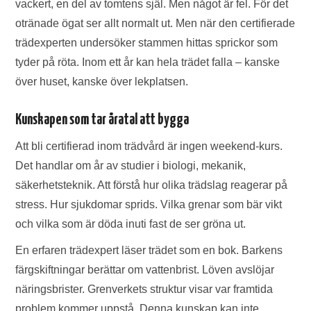
vackert, en del av tomtens själ. Men något är fel. För det
otränade ögat ser allt normalt ut. Men när den certifierade
trädexperten undersöker stammen hittas sprickor som
tyder på röta. Inom ett år kan hela trädet falla – kanske
över huset, kanske över lekplatsen.
Kunskapen som tar åratal att bygga
Att bli certifierad inom trädvård är ingen weekend-kurs.
Det handlar om år av studier i biologi, mekanik,
säkerhetsteknik. Att förstå hur olika trädslag reagerar på
stress. Hur sjukdomar sprids. Vilka grenar som bär vikt
och vilka som är döda inuti fast de ser gröna ut.
En erfaren trädexpert läser trädet som en bok. Barkens
färgskiftningar berättar om vattenbrist. Löven avslöjar
näringsbrister. Grenverkets struktur visar var framtida
problem kommer uppstå. Denna kunskap kan inte