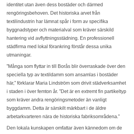
identitet utan även dess bostäder och därmed
rengöringsbehoven. Det historiska arvet från
textilindustrin har lämnat spår i form av specifika
byggnadstyper och materialval som kräver särskild
hantering vid avflyttningsstädning. En professionell
städfirma med lokal förankring förstår dessa unika
utmaningar.
”Många som flyttar in till Borås blir överraskade över den
speciella typ av textildamm som ansamlas i bostäder
här,” förklarar Maria Lindström som drivit städverksamhet
i staden i över femton år. ”Det är en extremt fin partikeltyp
som kräver andra rengöringsmetoder än vanligt
byggdamm. Detta är särskilt märkbart i de äldre
arbetarkvarteren nära de historiska fabriksområdena.”
Den lokala kunskapen omfattar även kännedom om de