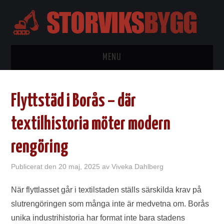
MENU
HEM
Flyttstäd i Borås – där
BYGGTIPS
textilhistoria möter modern
KONTAKTA
rengöring
OM OSS
Publicerat den
20 maj, 2025
av
Viveka Dahlberg
WORDPRESS
När flyttlasset går i textilstaden ställs särskilda krav på
slutrengöringen som många inte är medvetna om. Borås
unika industrihistoria har format inte bara stadens