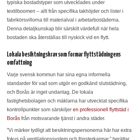
typiska bostadstyper som utvecklades under
textilboomen – allt från specifika takhöjder och lister i
fabrikörsvillorna till materialval i arbetarbostäderna.
Denna detaljkunskap blir särskilt värdefull när hela
bostaden ska återställas till nyskick vid en flytt.
Lokala besiktningskrav som formar flyttstädningens
omfattning
Varje svensk kommun har sina egna informella
standarder för vad som utgör en godkänd slutstädning,
och Borås är inget undantag. De lokala
fastighetsbolagen och mäklarna har utvecklat specifika
kontrollpunkter som särskiljer
en professionell flyttstäd i
Borås
från motsvarande tjänst i andra städer.
”Vi märker tydligt att besiktningspersonerna här har extra
fokus på ventilationssystem och fönsterkarmar,” berättar