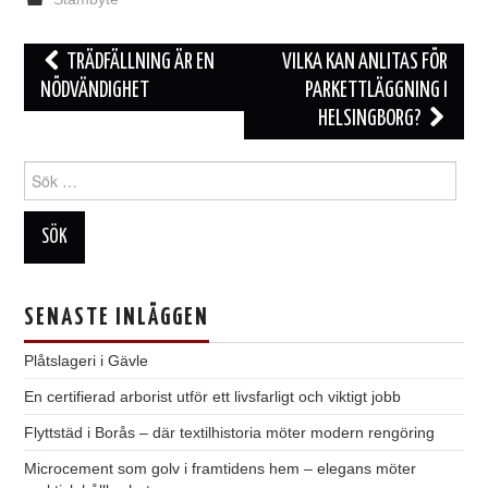
Inläggsnavigering
TRÄDFÄLLNING ÄR EN
VILKA KAN ANLITAS FÖR
NÖDVÄNDIGHET
PARKETTLÄGGNING I
HELSINGBORG?
Sök
efter:
SENASTE INLÄGGEN
Plåtslageri i Gävle
En certifierad arborist utför ett livsfarligt och viktigt jobb
Flyttstäd i Borås – där textilhistoria möter modern rengöring
Microcement som golv i framtidens hem – elegans möter