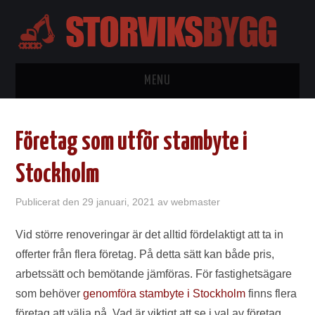
MENU
HEM
Företag som utför stambyte i
BYGGTIPS
Stockholm
KONTAKTA
Publicerat den
29 januari, 2021
av
webmaster
OM OSS
Vid större renoveringar är det alltid fördelaktigt att ta in
offerter från flera företag. På detta sätt kan både pris,
WORDPRESS
arbetssätt och bemötande jämföras. För fastighetsägare
som behöver
genomföra stambyte i Stockholm
finns flera
företag att välja på. Vad är viktigt att se i val av företag