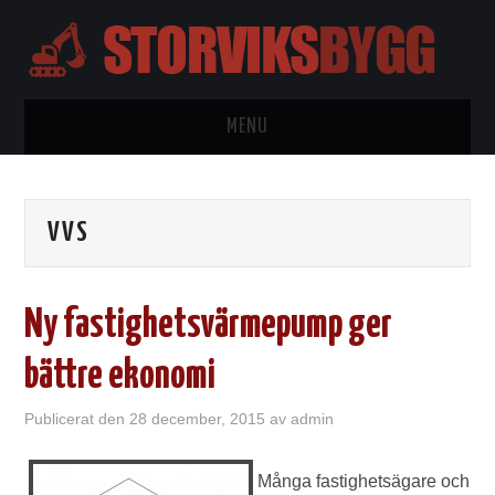
MENU
HEM
VVS
BYGGTIPS
KONTAKTA
Ny fastighetsvärmepump ger
OM OSS
bättre ekonomi
WORDPRESS
Publicerat den
28 december, 2015
av
admin
Många fastighetsägare och